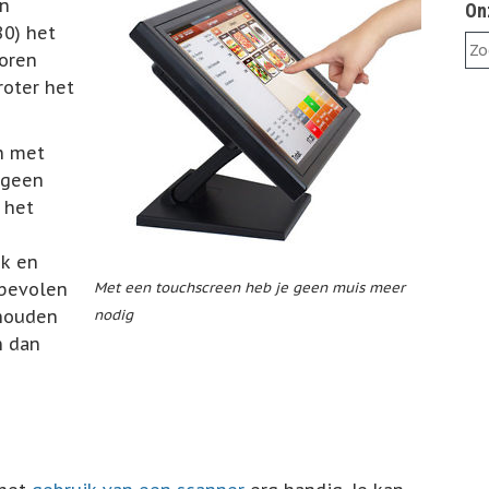
an
On
80) het
toren
roter het
n met
 geen
 het
jk en
nbevolen
Met een touchscreen heb je geen muis meer
 houden
nodig
n dan