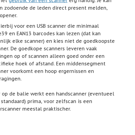
 het
gebruik van een scanner
erg handig. Je kan
en zodoende de leden direct present melden,
opener.
ierbij voor een USB scanner die minimaal
e39 en EAN13 barcodes kan lezen (dat kan
nlijk elke scanner) en kies niet de goedkoopste
ner. De goedkope scanners leveren vaak
ingen op of scannen alleen goed onder een
cifieke hoek of afstand. Een middensegment
nner voorkomt een hoop ergernissen en
ragingen.
 op de balie werkt een handscanner (eventueel
standaard) prima, voor zelfscan is een
scanner meestal praktischer.