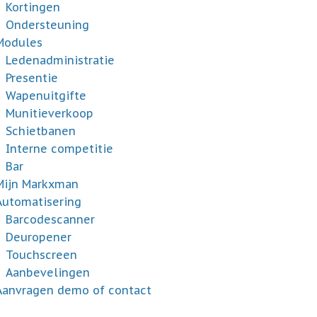
Kortingen
Ondersteuning
Modules
Ledenadministratie
Presentie
Wapenuitgifte
Munitieverkoop
Schietbanen
Interne competitie
Bar
Mijn Markxman
Automatisering
Barcodescanner
Deuropener
Touchscreen
Aanbevelingen
Aanvragen demo of contact