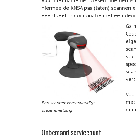
Voor met name het present melden is
hiermee de KNSA pas (laten) scannen 
eventueel in combinatie met een deur
Ga h
Cod
eige
scan
stor
spe
sca
vert
Voor
met 
Een scanner vereenvoudigt
muur
presentmelding
Onbemand servicepunt