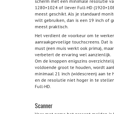
scherm met een minimale resolutie v
1280×1024 of liever Full-HD (1920×10
meest geschikt. Als je standaard moni
wilt gebruiken, dan is een 19 inch of g
meest praktisch.
Het verdient de voorkeur om te werke
aanraakgevoelige touchscreens. Dat is
must (een muis werkt ook prima), maar
verbetert de ervaring wel aanzienlijk.
Om de knoppen enigszins overzichteli
voldoende groot te houden, wordt aa
minimaal 21 inch (widescreen) aan te
en de resolutie niet hoger in te stelle
Full-HD.
Scanner