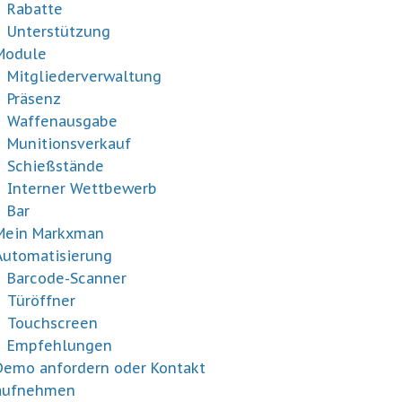
Rabatte
Unterstützung
Module
Mitgliederverwaltung
Präsenz
Waffenausgabe
Munitionsverkauf
Schießstände
Interner Wettbewerb
Bar
Mein Markxman
Automatisierung
Barcode-Scanner
Türöffner
Touchscreen
Empfehlungen
Demo anfordern oder Kontakt
aufnehmen