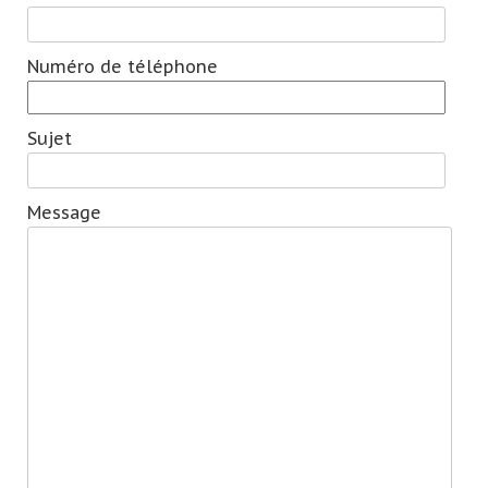
Numéro de téléphone
Gelieve dit veld leeg te laten.
Sujet
Message